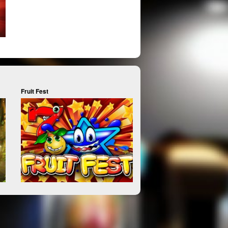
Fruit Fest