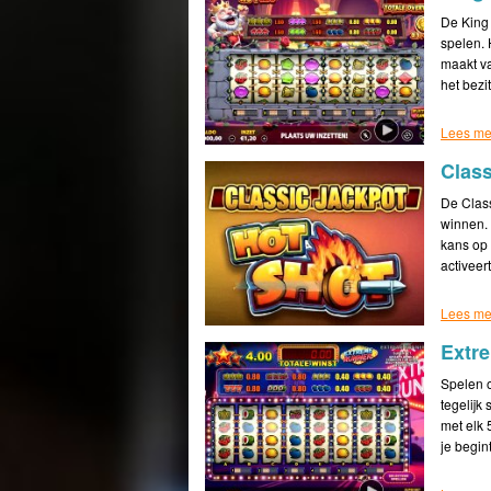
De King 
spelen. 
maakt va
het bezi
Lees me
Class
De Class
winnen. 
kans op 
activeer
Lees me
Extr
Spelen 
tegelijk
met elk 
je begin