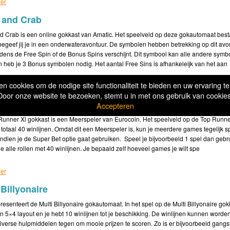
er
 and Crab
 Crab is een online gokkast van Amatic. Het speelveld op deze gokautomaat bestaat ui
 begeef jij je in een onderwateravontuur. De symbolen hebben betrekking op dit av
ijdens de Free Spin of de Bonus Spins verschijnt. Dit symbool kan alle andere sym
n heb je 3 Bonus symbolen nodig. Het aantal Free Sins is afhankeleijk van het aan
n cookies om de nodige site functionaliteit te bieden en uw ervaring te
er
Door onze website te bezoeken, stemt u in met ons gebruik van cookies
Runner XL
Accepteren
unner Xl gokkast is een Meerspeler van Eurocoin. Het speelveld op de Top Runner 
in totaal 40 winlijnen. Omdat dit een Meerspeler is, kun je meerdere games tegelijk sp
indien je de Super Bet optie gaat gebruiken. Speel je bijvoorbeeld 1 spel dan gebrui
je alle rollen met 40 winlijnen. Je bepaald zelf hoeveel games je wilt spe
er
 Billyonaire
resenteert de Multi Billyonaire gokautomaat. In het spel op de Multi Billyonaire gok
en 5×4 layout en je hebt 10 winlijnen tot je beschikking. De winlijnen kunnen worden 
iverse hulpmiddelen tegen om mooie prijzen te scoren. Zo is er bijvoorbeeld gangste