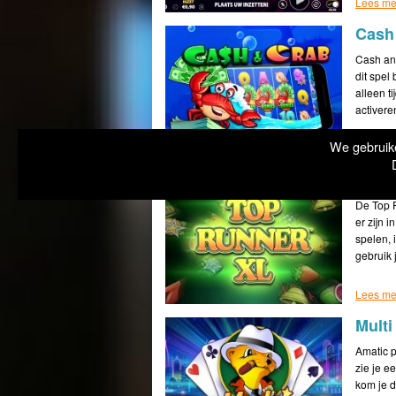
Lees me
Cash
Cash and
dit spel
alleen t
activere
We gebruike
Lees me
Top 
De Top R
er zijn 
spelen, 
gebruik 
Lees me
Multi
Amatic p
zie je e
kom je d