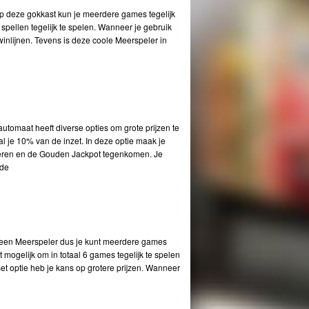
p deze gokkast kun je meerdere games tegelijk
 spellen tegelijk te spelen. Wanneer je gebruik
 winlijnen. Tevens is deze coole Meerspeler in
tomaat heeft diverse opties om grote prijzen te
l je 10% van de inzet. In deze optie maak je
lveren en de Gouden Jackpot tegenkomen. Je
jde
 een Meerspeler dus je kunt meerdere games
t mogelijk om in totaal 6 games tegelijk te spelen
Bet optie heb je kans op grotere prijzen. Wanneer