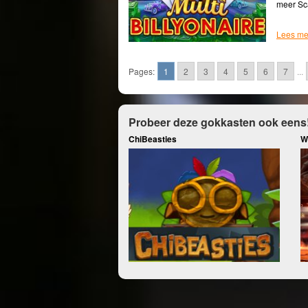
meer Sca
Lees me
Pages:
1
2
3
4
5
6
7
...
Probeer deze gokkasten ook eens
ChiBeasties
W