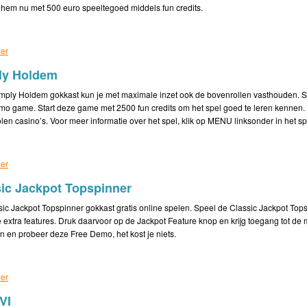
hem nu met 500 euro speeltegoed middels fun credits.
er
ly Holdem
imply Holdem gokkast kun je met maximale inzet ook de bovenrollen vasthouden. Sp
o game. Start deze game met 2500 fun credits om het spel goed te leren kennen. W
en casino’s. Voor meer informatie over het spel, klik op MENU linksonder in het sp
er
ic Jackpot Topspinner
ic Jackpot Topspinner gokkast gratis online spelen. Speel de Classic Jackpot Tops
le extra features. Druk daarvoor op de Jackpot Feature knop en krijg toegang tot de
en en probeer deze Free Demo, het kost je niets.
er
VI