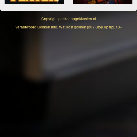
Copyright
gokkenopgokkasten.nl
Verantwoord Gokken Info, Wat kost gokken jou? Stop op tijd, 18+