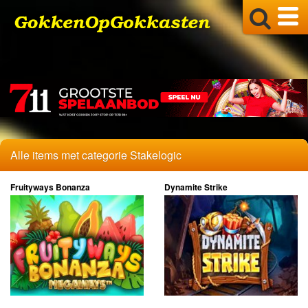
Alle items met categorie Stakelogic
Fruityways Bonanza
Dynamite Strike