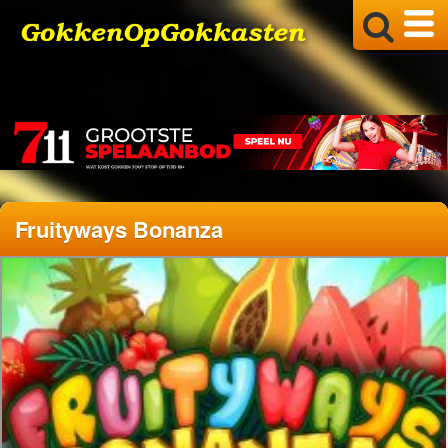
Fruityways Bonanza