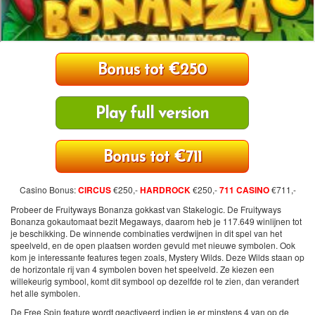
Bonus tot €250
Play full version
Bonus tot €711
Casino Bonus:
CIRCUS
€250,-
HARDROCK
€250,-
711 CASINO
€711,-
Probeer de Fruityways Bonanza gokkast van Stakelogic. De Fruityways
Bonanza gokautomaat bezit Megaways, daarom heb je 117.649 winlijnen tot
je beschikking. De winnende combinaties verdwijnen in dit spel van het
speelveld, en de open plaatsen worden gevuld met nieuwe symbolen. Ook
kom je interessante features tegen zoals, Mystery Wilds. Deze Wilds staan op
de horizontale rij van 4 symbolen boven het speelveld. Ze kiezen een
willekeurig symbool, komt dit symbool op dezelfde rol te zien, dan verandert
het alle symbolen.
De Free Spin feature wordt geactiveerd indien je er minstens 4 van op de