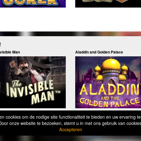
!
nvisible Man
Aladdin and Golden Palace
n cookies om de nodige site functionaliteit te bieden en uw ervaring te
Door onze website te bezoeken, stemt u in met ons gebruik van cookies
Copyright
gokkenopgokkasten.nl
Accepteren
Verantwoord Gokken Info, Wat kost gokken jou? Stop op tijd, 18+