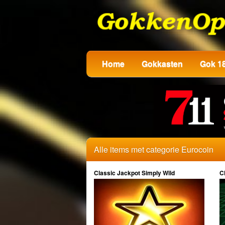
Home
Gokkasten
Gok 1
Alle items met categorie Eurocoin
Classic Jackpot Simply Wild
C