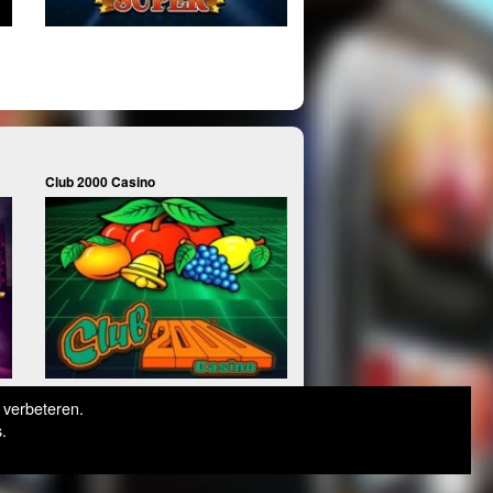
Club 2000 Casino
 verbeteren.
.