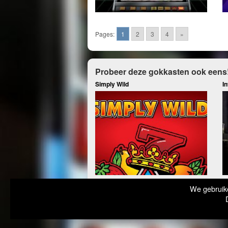
Pages:
1
2
3
4
»
Probeer deze gokkasten ook eens
Simply Wild
I
We gebruike