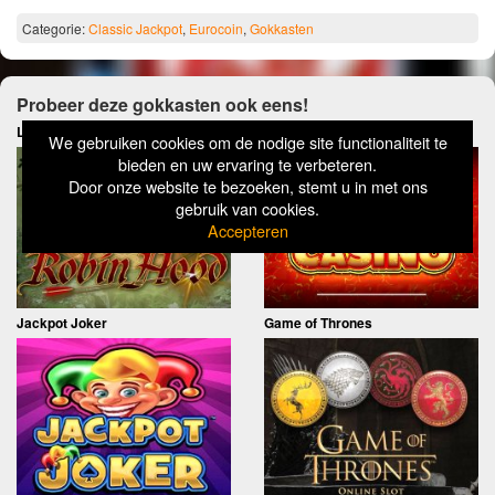
Categorie:
Classic Jackpot
,
Eurocoin
,
Gokkasten
Probeer deze gokkasten ook eens!
Lady Robin Hood
7s Gold Casino
We gebruiken cookies om de nodige site functionaliteit te
bieden en uw ervaring te verbeteren.
Door onze website te bezoeken, stemt u in met ons
gebruik van cookies.
Accepteren
Jackpot Joker
Game of Thrones