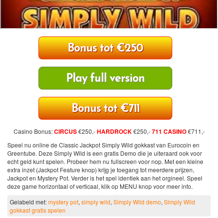
Bonus tot €250
Play full version
Bonus tot €711
Casino Bonus:
CIRCUS
€250,-
HARDROCK
€250,-
711 CASINO
€711,-
Speel nu online de Classic Jackpot Simply Wild gokkast van Eurocoin en
Greentube. Deze Simply Wild is een gratis Demo die je uiteraard ook voor
echt geld kunt spelen. Probeer hem nu fullscreen voor nop. Met een kleine
extra inzet (Jackpot Feature knop) krijg je toegang tot meerdere prijzen,
Jackpot en Mystery Pot. Verder is het spel identiek aan het orgineel. Speel
deze game horizontaal of verticaal, klik op MENU knop voor meer info.
Gelabeld met:
mystery pot
,
simply wild
,
Simply Wild demo
,
Simply Wild
gokkast gratis spelen