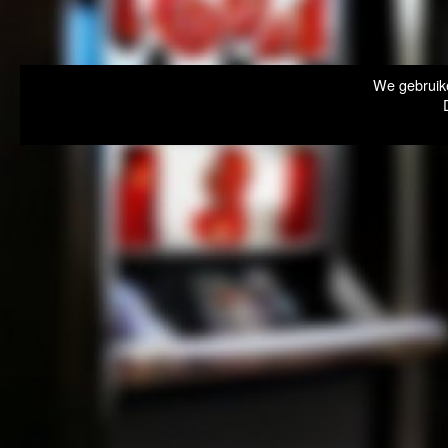
We gebruike