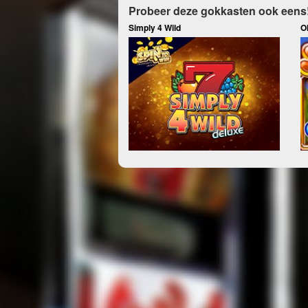
Probeer deze gokkasten ook eens
Simply 4 Wild
O