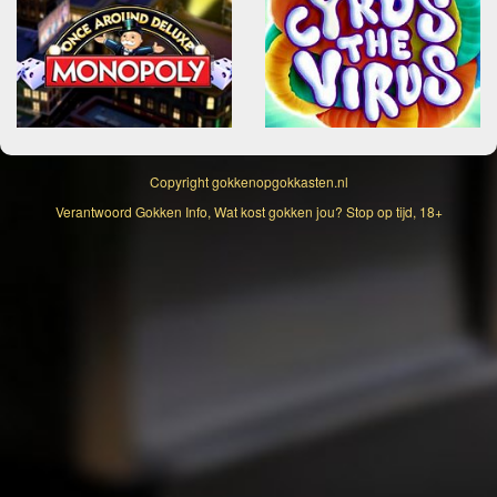
Copyright
gokkenopgokkasten.nl
Verantwoord Gokken Info, Wat kost gokken jou? Stop op tijd, 18+