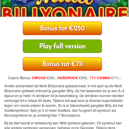
Bonus tot €250
Play full version
Bonus tot €711
Casino Bonus:
CIRCUS
€250,-
HARDROCK
€250,-
711 CASINO
€711,-
Amatic presenteert de Multi Billyonaire gokautomaat. In het spel op de Multi
Billyonaire gokkast ontmoet je gangster Billy. Op het speelveld zie je een 5×4
layout en je hebt 10 winlijnen tot je beschikking. De winlijnen kunnen worden
verhoogd tot in totaal 40 stuks. Tijdens het spel kom je diverse hulpmiddelen
tegen om mooie prijzen te scoren. Zo is er bijvoorbeeld gangster Billy als het
Scattersymbool. Spin je 3 of meer Scatters, dan fungeert dit symbool als
Bonussymbool en je ontvangt dan 7 Bonusspins.
Bij de start wordt er willekeurig een Wild symbool gekozen. Dit symbool kan
alle andere symbolen vervangen, behalve onze Gangster. Tijdens deze