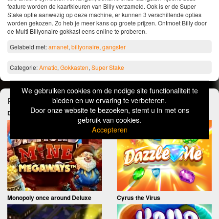
feature worden de kaartkleuren van Billy verzameld. Ook is er de Super
Stake optie aanwezig op deze machine, er kunnen 3 verschillende opties
worden gekozen. Zo heb je meer kans op groete prijzen. Ontmoet Billy door
de Multi Billyonaire gokkast eens online te proberen.
Gelabeld met:
amanet
,
billyonaire
,
gangster
Categorie:
Amatic
,
Gokkasten
,
Super Stake
We gebruiken cookies om de nodige site functionaliteit te
bieden en uw ervaring te verbeteren.
Probeer deze gokkasten ook eens!
Door onze website te bezoeken, stemt u in met ons
Diamond Mine Megaways
Dazzle Me
gebruik van cookies.
Accepteren
Monopoly once around Deluxe
Cyrus the Virus