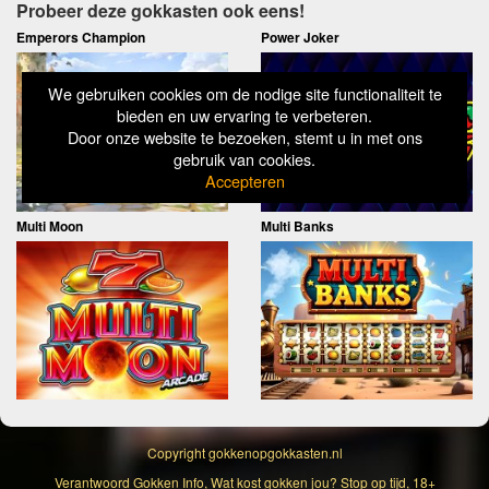
Probeer deze gokkasten ook eens!
Emperors Champion
Power Joker
We gebruiken cookies om de nodige site functionaliteit te
bieden en uw ervaring te verbeteren.
Door onze website te bezoeken, stemt u in met ons
gebruik van cookies.
Accepteren
Multi Moon
Multi Banks
Copyright
gokkenopgokkasten.nl
Verantwoord Gokken Info, Wat kost gokken jou? Stop op tijd, 18+