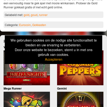
een eenvoudig maar te gek spel met mooie winkansen. Probeer de Gold
Runner gokkast gratis of met echt geld online.
Gelabeld met:
gold
,
goud
,
runner
Categorie:
Eurocoin
,
Gokkasten
We gebruiken cookies om de nodige site functionaliteit te
Probeer deze gokkasten ook eens!
bieden en uw ervaring te verbeteren.
Wild Knights
Red and Green Peppers
Door onze website te bezoeken, stemt u in met ons
gebruik van cookies.
Accepteren
Mega Runner
Gemini