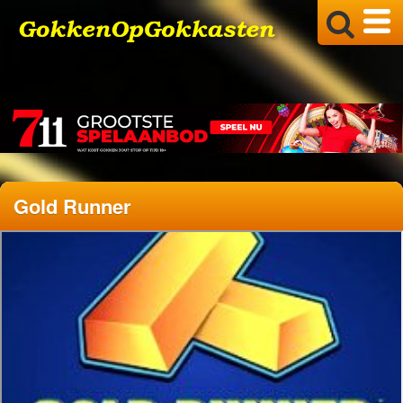
Gold Runner