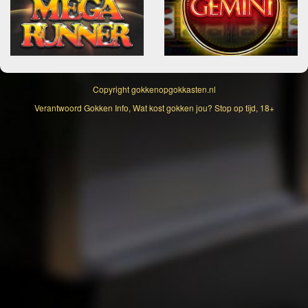
Copyright
gokkenopgokkasten.nl
Verantwoord Gokken Info, Wat kost gokken jou? Stop op tijd, 18+