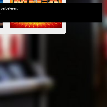
 verbeteren.
.