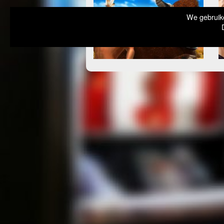
We gebruike