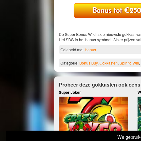
Circus Casino
De Super Bonus Wild is de nieuwste gokkast van 
Het SBW is het bonus symbool. Als er prijzen va
Gelabeld met:
bonus
Categorie:
Bonus Buy
,
Gokkasten
,
Spin to Win
,
Probeer deze gokkasten ook eens
Super Joker
W
We gebruike