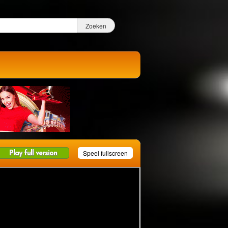
Speel fullscreen
Play full version