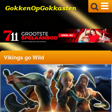
Vikings go Wild