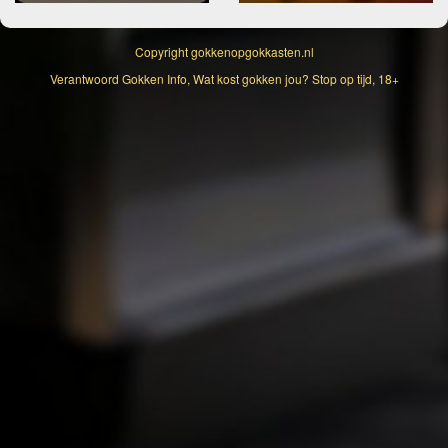
Copyright
gokkenopgokkasten.nl
Verantwoord Gokken Info, Wat kost gokken jou? Stop op tijd, 18+