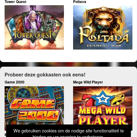
Tower Quest
Poltava
Probeer deze gokkasten ook eens!
Game 2000
Mega Wild Player
We gebruiken cookies om de nodige site functionaliteit te
Monopoly once around Deluxe
Folsom Prison
bieden en uw ervaring te verbeteren.