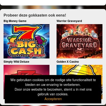
Probeer deze gokkasten ook eens!
Big Money Game
Warrior Graveyard
Simply Wild Deluxe
Golden X Casino
We gebruiken cookies om de nodige site functionaliteit te
bieden en uw ervaring te verbeteren.
Door onze website te bezoeken, stemt u in met ons
gebruik van cookies.
Accepteren