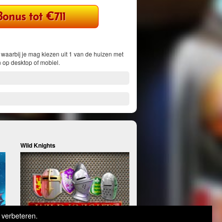
711 Casino
waarbij je mag kiezen uit 1 van de huizen met
n op desktop of mobiel.
Wild Knights
 verbeteren.