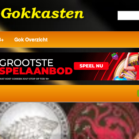
8+
Gok Overzicht