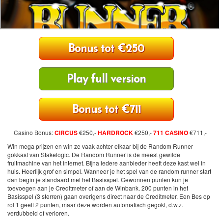
Bonus tot €250
Play full version
Bonus tot €711
Casino Bonus:
CIRCUS
€250,-
HARDROCK
€250,-
711 CASINO
€711,-
Win mega prijzen en win ze vaak achter elkaar bij de Random Runner
gokkast van Stakelogic. De Random Runner is de meest gewilde
fruitmachine van het internet. Bijna iedere aanbieder heeft deze kast wel in
huis. Heerlijk grof en simpel. Wanneer je het spel van de random runner start
dan begin je standaard met het Basisspel. Gewonnen punten kun je
toevoegen aan je Creditmeter of aan de Winbank. 200 punten in het
Basisspel (3 sterren) gaan overigens direct naar de Creditmeter. Een Bes op
rol 1 geeft 2 punten, maar deze worden automatisch gegokt, d.w.z.
verdubbeld of verloren.