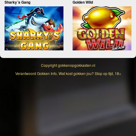
Sharky´s Gang
Golden Wild
Copyright
gokkenopgokkasten.nl
Verantwoord Gokken Info, Wat kost gokken jou? Stop op tijd, 18+