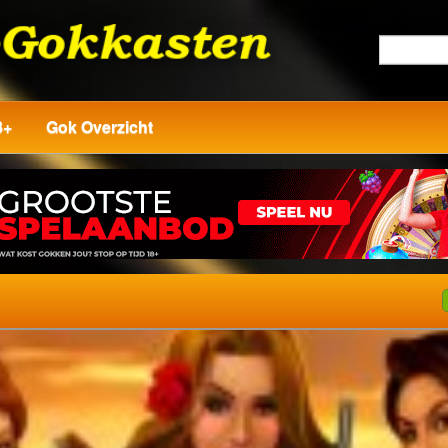
8+
Gok Overzicht