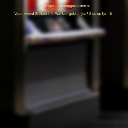
Copyright
gokkenopgokkasten.nl
Verantwoord Gokken Info, Wat kost gokken jou? Stop op tijd, 18+