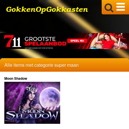
Alle items met categorie super maan
Moon Shadow