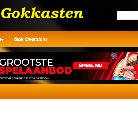
8+
Gok Overzicht