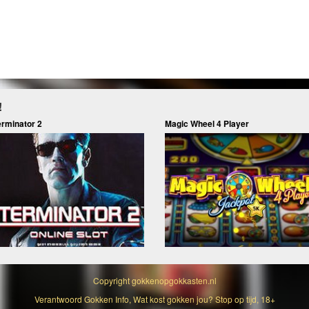
!
erminator 2
Magic Wheel 4 Player
Copyright
gokkenopgokkasten.nl
Verantwoord Gokken Info, Wat kost gokken jou? Stop op tijd, 18+