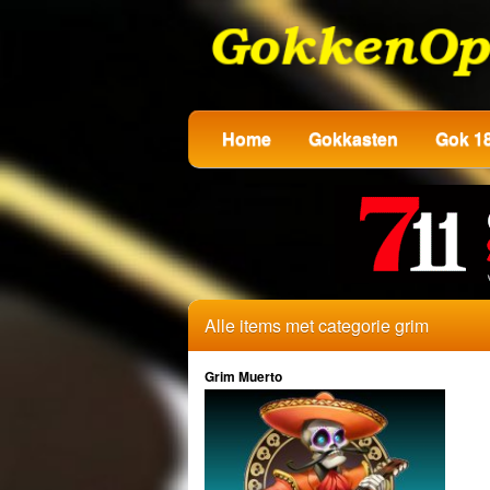
Home
Gokkasten
Gok 1
Alle items met categorie grim
Grim Muerto