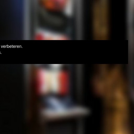
 verbeteren.
.