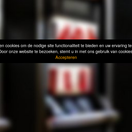
n cookies om de nodige site functionaliteit te bieden en uw ervaring te
Door onze website te bezoeken, stemt u in met ons gebruik van cookies
Accepteren