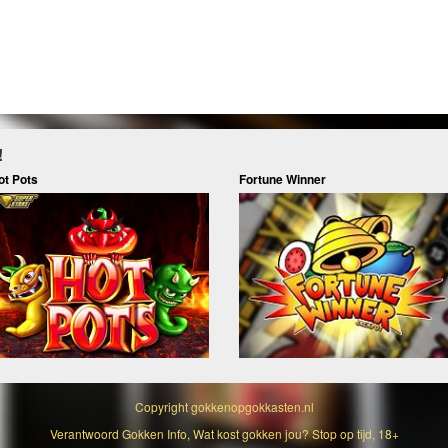
!
ot Pots
Fortune Winner
Copyright
gokkenopgokkasten.nl
Verantwoord Gokken Info, Wat kost gokken jou? Stop op tijd, 18+