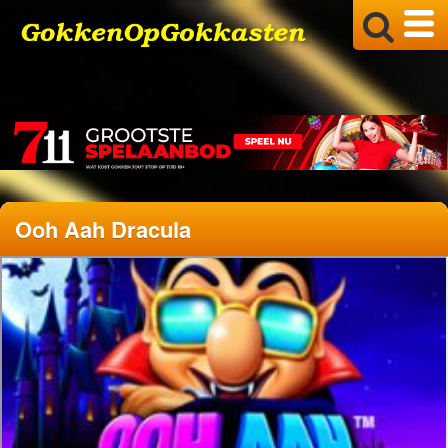
Ooh Aah Dracula