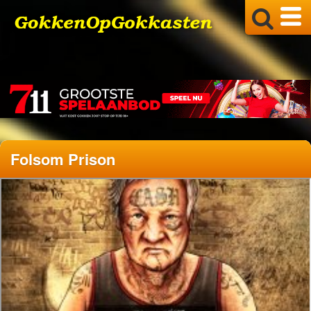
Folsom Prison